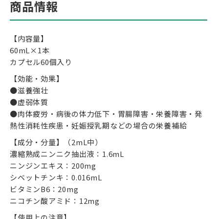
商品情報
【内容量】
60mL×1本
カプセル60個入り
【効能・効果】
●滋養強壮
●虚弱体質
●肉体疲労・病後の体力低下・胃腸障害・栄養障害・発
熱性消耗性疾患・妊娠授乳期などの場合の栄養補給
【成分・分量】（2mL中）
濃縮熟成ニンニク抽出液：1.6mL
ニンジンエキス：200mg
シベットチンキ：0.016mL
ビタミンB6：20mg
ニコチン酸アミド：12mg
【使用上の注意】