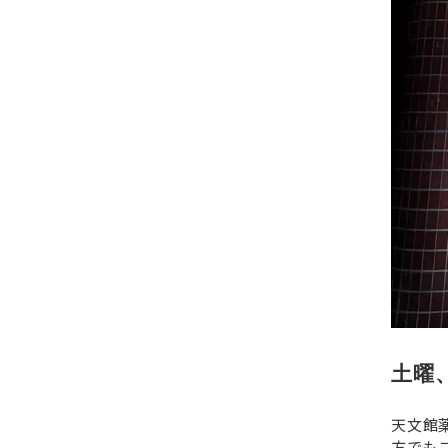
土曜
天文館
方でも