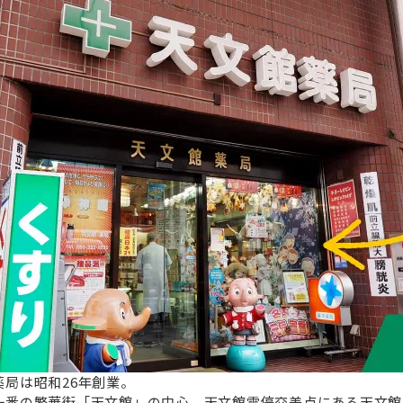
薬局は昭和26年創業。
一番の繁華街「天文館」の中心、天文館電停交差点にある天文館