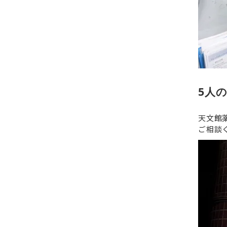
5人
天文館
ご相談