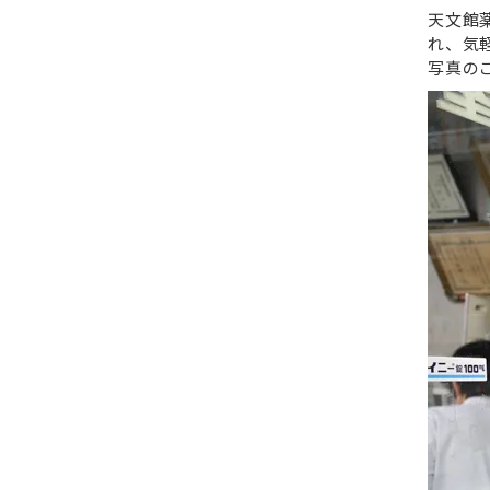
天文館
れ、気
写真の